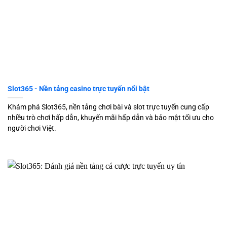
Slot365 - Nền tảng casino trực tuyến nổi bật
Khám phá Slot365, nền tảng chơi bài và slot trực tuyến cung cấp
nhiều trò chơi hấp dẫn, khuyến mãi hấp dẫn và bảo mật tối ưu cho
người chơi Việt.