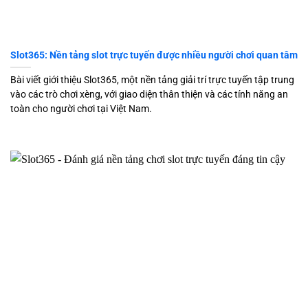
Slot365: Nền tảng slot trực tuyến được nhiều người chơi quan tâm
Bài viết giới thiệu Slot365, một nền tảng giải trí trực tuyến tập trung
vào các trò chơi xèng, với giao diện thân thiện và các tính năng an
toàn cho người chơi tại Việt Nam.