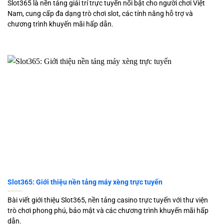
Slot365 là nền tảng giải trí trực tuyến nổi bật cho người chơi Việt
Nam, cung cấp đa dạng trò chơi slot, các tính năng hỗ trợ và
chương trình khuyến mãi hấp dẫn.
Slot365: Giới thiệu nền tảng máy xèng trực tuyến
Bài viết giới thiệu Slot365, nền tảng casino trực tuyến với thư viện
trò chơi phong phú, bảo mật và các chương trình khuyến mãi hấp
dẫn.