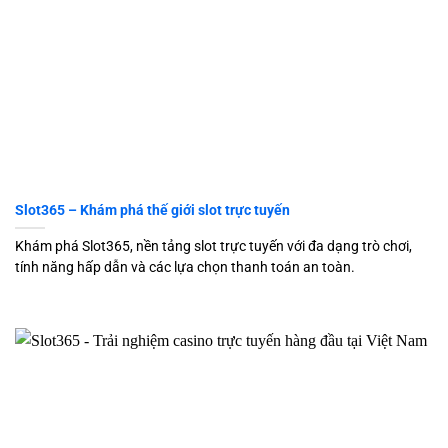
Slot365 – Khám phá thế giới slot trực tuyến
Khám phá Slot365, nền tảng slot trực tuyến với đa dạng trò chơi,
tính năng hấp dẫn và các lựa chọn thanh toán an toàn.