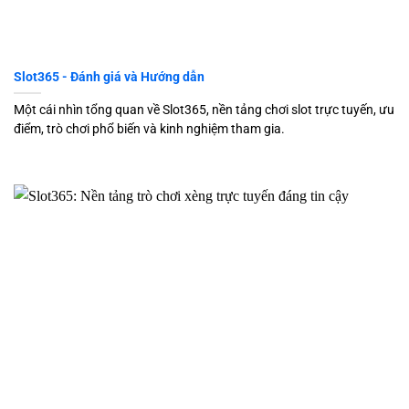
Slot365 - Đánh giá và Hướng dẫn
Một cái nhìn tổng quan về Slot365, nền tảng chơi slot trực tuyến, ưu
điểm, trò chơi phổ biến và kinh nghiệm tham gia.