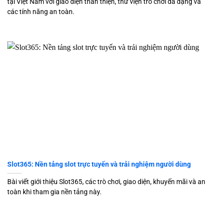
tại Việt Nam với giao diện thân thiện, thư viện trò chơi đa dạng và
các tính năng an toàn.
Slot365: Nền tảng slot trực tuyến và trải nghiệm người dùng
Bài viết giới thiệu Slot365, các trò chơi, giao diện, khuyến mãi và an
toàn khi tham gia nền tảng này.