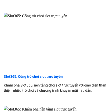
Slot365: Cổng trò chơi slot trực tuyến
Khám phá Slot365, nền tảng chơi slot trực tuyến với giao diện thân
thiện, nhiều trò chơi và chương trình khuyến mãi hấp dẫn.