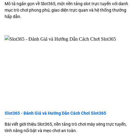
Mô tả ngắn gọn về Slot365, một nền tảng slot trực tuyến với danh
mục trò chơi phong phú, giao diện trực quan và hệ thống thưởng
hấp dẫn.
Slot365 - Đánh Giá và Hướng Dẫn Cách Chơi Slot365
Bài viết giới thiệu Slot365, nền tảng trò chơi máy xèng trực tuyến,
tính năng nổi bật và mẹo chơi an toàn.