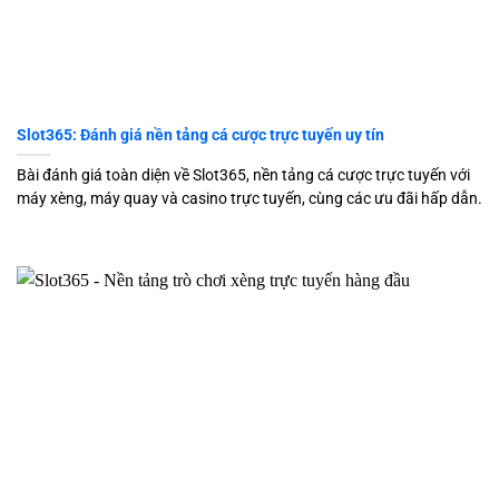
Slot365: Đánh giá nền tảng cá cược trực tuyến uy tín
Bài đánh giá toàn diện về Slot365, nền tảng cá cược trực tuyến với
máy xèng, máy quay và casino trực tuyến, cùng các ưu đãi hấp dẫn.