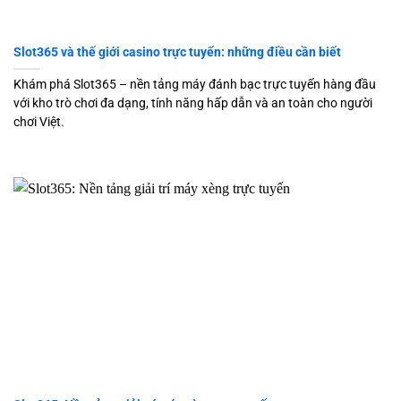
Slot365 và thế giới casino trực tuyến: những điều cần biết
Khám phá Slot365 – nền tảng máy đánh bạc trực tuyến hàng đầu
với kho trò chơi đa dạng, tính năng hấp dẫn và an toàn cho người
chơi Việt.