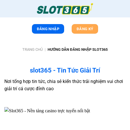
Chuyển
đến
nội
dung
ĐĂNG NHẬP
ĐĂNG KÝ
TRANG CHỦ
|
HƯỚNG DẪN ĐĂNG NHẬP SLOT365
slot365 - Tin Tức Giải Trí
Nơi tổng hợp tin tức, chia sẻ kiến thức trải nghiệm vui chơi
giải trí cá cược đỉnh cao