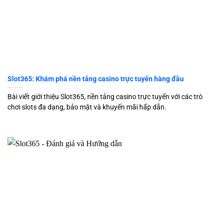
Slot365: Khám phá nền tảng casino trực tuyến hàng đầu
Bài viết giới thiệu Slot365, nền tảng casino trực tuyến với các trò
chơi slots đa dạng, bảo mật và khuyến mãi hấp dẫn.