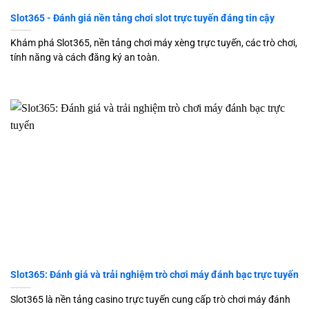
Slot365 - Đánh giá nền tảng chơi slot trực tuyến đáng tin cậy
Khám phá Slot365, nền tảng chơi máy xèng trực tuyến, các trò chơi,
tính năng và cách đăng ký an toàn.
Slot365: Đánh giá và trải nghiệm trò chơi máy đánh bạc trực tuyến
Slot365 là nền tảng casino trực tuyến cung cấp trò chơi máy đánh