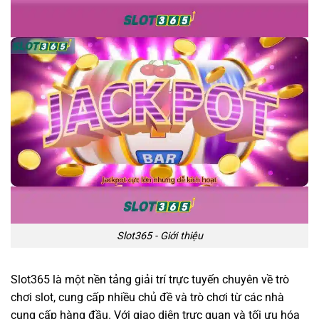
Slot365 - Giới thiệu
Slot365 là một nền tảng giải trí trực tuyến chuyên về trò
chơi slot, cung cấp nhiều chủ đề và trò chơi từ các nhà
cung cấp hàng đầu. Với giao diện trực quan và tối ưu hóa