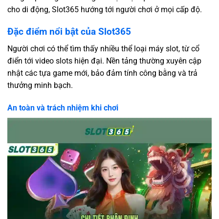
cho di động, Slot365 hướng tới người chơi ở mọi cấp độ.
Đặc điểm nổi bật của Slot365
Người chơi có thể tìm thấy nhiều thể loại máy slot, từ cổ
điển tới video slots hiện đại. Nền tảng thường xuyên cập
nhật các tựa game mới, bảo đảm tính công bằng và trả
thưởng minh bạch.
An toàn và trách nhiệm khi chơi