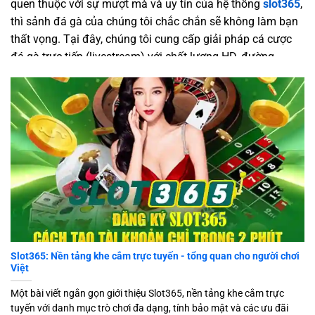
quen thuộc với sự mượt mà và uy tín của hệ thống
slot365
,
thì sảnh đá gà của chúng tôi chắc chắn sẽ không làm bạn
thất vọng. Tại đây, chúng tôi cung cấp giải pháp cá cược
đá gà trực tiếp (livestream) với chất lượng HD, đường
truyền ổn định và đa dạng các hình thức từ đá gà Thomo,
cựa sắt đến cựa dao. Hãy cùng khám phá thế giới của
những chiến kê dũng mãnh và cơ hội làm giàu không giới
hạn ngay dưới đây.
sanh cuoc da ga truc tuyen uy tin
Mục Lục
1. Đá Gà Online: Xu Hướng Cá Cược Thời Đại Mới
Slot365: Nền tảng khe cắm trực tuyến - tổng quan cho người chơi
Việt
2. Vì Sao Nên Chọn Cá Cược Đá Gà Tại SLOT365.COM?
Một bài viết ngắn gọn giới thiệu Slot365, nền tảng khe cắm trực
3. Các Hình Thức Đá Gà Hấp Dẫn Nhất Hiện Nay
tuyến với danh mục trò chơi đa dạng, tính bảo mật và các ưu đãi