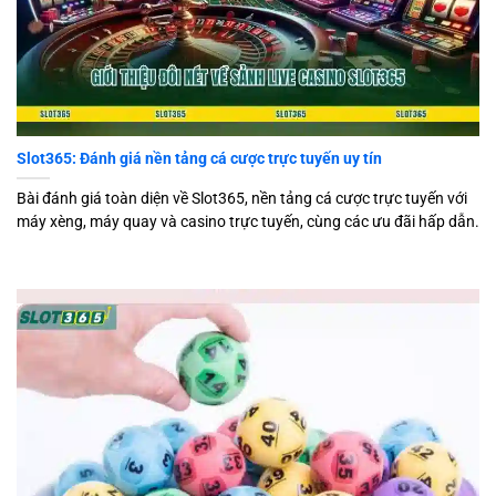
Các Hình Thức Đá Gà Hấp Dẫn Nhất Hiện Nay
Tại chuyên mục này, người chơi sẽ được tiếp cận với đầy
đủ các thể loại đá gà kịch tính nhất thế giới hiện nay:
Đá Gà Thomo (Campuchia)
Slot365: Đánh giá nền tảng cá cược trực tuyến uy tín
Đây được xem là "thánh địa" của dân chơi gà Việt. Các trận
đấu tại Thomo nổi tiếng với sự chuyên nghiệp, quy củ và
Bài đánh giá toàn diện về Slot365, nền tảng cá cược trực tuyến với
luật chơi rõ ràng. Các chiến kê tham gia đều được tuyển
máy xèng, máy quay và casino trực tuyến, cùng các ưu đãi hấp dẫn.
chọn kỹ lưỡng, mang lại những màn so tài mãn nhãn.
Đá Gà Cựa Sắt & Cựa Dao
Nếu bạn yêu thích sự kịch tính và tốc độ, đá gà cựa sắt
(thường thấy ở Thomo) và cựa dao (phổ biến tại
Philippines) là lựa chọn hoàn hảo. Với vũ khí được trang bị
thêm vào chân, các trận đấu thường diễn ra rất nhanh, có
thể định đoạt thắng thua chỉ trong vài phút, thậm chí vài
giây. Đây là hình thức đòi hỏi người chơi phải có khả năng