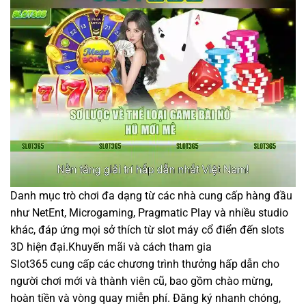
Danh mục trò chơi đa dạng từ các nhà cung cấp hàng đầu
như NetEnt, Microgaming, Pragmatic Play và nhiều studio
khác, đáp ứng mọi sở thích từ slot máy cổ điển đến slots
3D hiện đại.
Khuyến mãi và cách tham gia
Slot365 cung cấp các chương trình thưởng hấp dẫn cho
người chơi mới và thành viên cũ, bao gồm chào mừng,
hoàn tiền và vòng quay miễn phí. Đăng ký nhanh chóng,