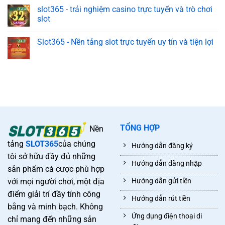
slot365 - trải nghiệm casino trực tuyến và trò chơi
slot
Slot365 - Nền tảng slot trực tuyến uy tín và tiện lợi
TỔNG HỢP
Nền
tảng
SLOT365
của chúng
Hướng dẫn đăng ký
tôi sở hữu đầy đủ những
Hướng dẫn đăng nhập
sản phẩm cá cược phù hợp
với mọi người chơi, một địa
Hướng dẫn gửi tiền
điểm giải trí đầy tính công
Hướng dẫn rút tiền
bằng và minh bạch. Không
Ứng dụng điện thoại di
chỉ mang đến những sản