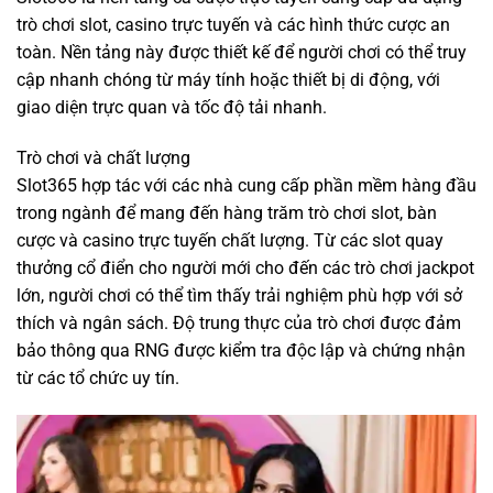
trò chơi slot, casino trực tuyến và các hình thức cược an
toàn. Nền tảng này được thiết kế để người chơi có thể truy
cập nhanh chóng từ máy tính hoặc thiết bị di động, với
giao diện trực quan và tốc độ tải nhanh.
Trò chơi và chất lượng
Slot365 hợp tác với các nhà cung cấp phần mềm hàng đầu
trong ngành để mang đến hàng trăm trò chơi slot, bàn
cược và casino trực tuyến chất lượng. Từ các slot quay
thưởng cổ điển cho người mới cho đến các trò chơi jackpot
lớn, người chơi có thể tìm thấy trải nghiệm phù hợp với sở
thích và ngân sách. Độ trung thực của trò chơi được đảm
bảo thông qua RNG được kiểm tra độc lập và chứng nhận
từ các tổ chức uy tín.