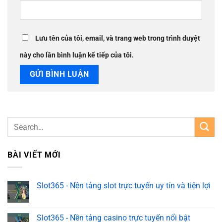
Lưu tên của tôi, email, và trang web trong trình duyệt
này cho lần bình luận kế tiếp của tôi.
BÀI VIẾT MỚI
Slot365 - Nền tảng slot trực tuyến uy tín và tiện lợi
Slot365 - Nền tảng casino trực tuyến nổi bật