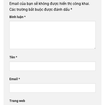
Email của bạn sẽ không được hiển thị công khai.
Các trường bắt buộc được đánh dấu
*
Bình luận
*
Tên
*
Email
*
Trang web