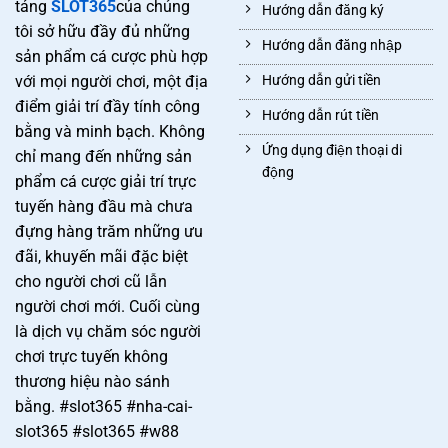
tảng
SLOT365
của chúng
Hướng dẫn đăng ký
tôi sở hữu đầy đủ những
Hướng dẫn đăng nhập
sản phẩm cá cược phù hợp
với mọi người chơi, một địa
Hướng dẫn gửi tiền
điểm giải trí đầy tính công
Hướng dẫn rút tiền
bằng và minh bạch. Không
Ứng dụng điện thoại di
chỉ mang đến những sản
động
phẩm cá cược giải trí trực
tuyến hàng đầu mà chưa
đựng hàng trăm những ưu
đãi, khuyến mãi đặc biệt
cho người chơi cũ lẫn
người chơi mới. Cuối cùng
là dịch vụ chăm sóc người
chơi trực tuyến không
thương hiệu nào sánh
bằng. #slot365 #nha-cai-
slot365 #slot365 #w88