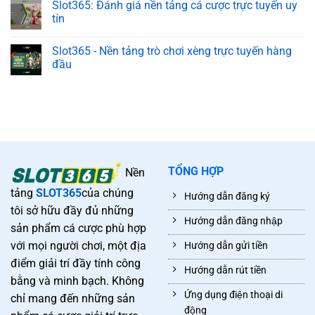
Slot365: Đánh giá nền tảng cá cược trực tuyến uy
tín
Slot365 - Nền tảng trò chơi xèng trực tuyến hàng
đầu
TỔNG HỢP
Nền
tảng
SLOT365
của chúng
Hướng dẫn đăng ký
tôi sở hữu đầy đủ những
Hướng dẫn đăng nhập
sản phẩm cá cược phù hợp
với mọi người chơi, một địa
Hướng dẫn gửi tiền
điểm giải trí đầy tính công
Hướng dẫn rút tiền
bằng và minh bạch. Không
Ứng dụng điện thoại di
chỉ mang đến những sản
động