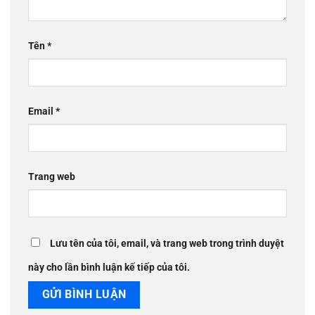
Tên
*
Email
*
Trang web
Lưu tên của tôi, email, và trang web trong trình duyệt
này cho lần bình luận kế tiếp của tôi.