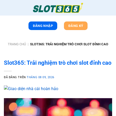
Chuyển
đến
nội
dung
ĐĂNG NHẬP
ĐĂNG KÝ
TRANG CHỦ
|
SLOT365: TRẢI NGHIỆM TRÒ CHƠI SLOT ĐỈNH CAO
Slot365: Trải nghiệm trò chơi slot đỉnh cao
ĐÃ ĐĂNG TRÊN
THÁNG 08 09, 2026