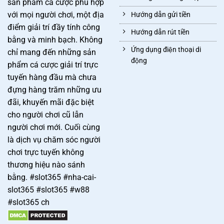
sản phẩm cá cược phù hợp
với mọi người chơi, một địa
Hướng dẫn gửi tiền
điểm giải trí đầy tính công
Hướng dẫn rút tiền
bằng và minh bạch. Không
Ứng dụng điện thoại di
chỉ mang đến những sản
động
phẩm cá cược giải trí trực
tuyến hàng đầu mà chưa
đựng hàng trăm những ưu
đãi, khuyến mãi đặc biệt
cho người chơi cũ lẫn
người chơi mới. Cuối cùng
là dịch vụ chăm sóc người
chơi trực tuyến không
thương hiệu nào sánh
bằng. #slot365 #nha-cai-
slot365 #slot365 #w88
#slot365 ch