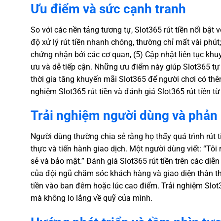
Ưu điểm và sức cạnh tranh
So với các nền tảng tương tự, Slot365 rút tiền nổi bật
độ xử lý rút tiền nhanh chóng, thường chỉ mất vài phút
chứng nhận bởi các cơ quan, (5) Cập nhật liên tục khuy
ưu và dễ tiếp cận. Những ưu điểm này giúp Slot365 tự 
thời gia tăng khuyến mãi Slot365 để người chơi có thêm 
nghiệm Slot365 rút tiền và đánh giá Slot365 rút tiền t
Trải nghiệm người dùng và phản 
Người dùng thường chia sẻ rằng họ thấy quá trình rút ti
thực và tiến hành giao dịch. Một người dùng viết: “Tôi r
sẻ và bảo mật.” Đánh giá Slot365 rút tiền trên các diễ
của đội ngũ chăm sóc khách hàng và giao diện thân thi
tiền vào ban đêm hoặc lúc cao điểm. Trải nghiệm Slot36
mà không lo lắng về quỹ của mình.