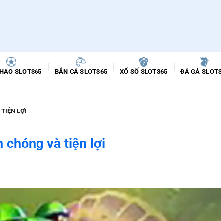
THAO SLOT365
BẮN CÁ SLOT365
XỔ SỐ SLOT365
ĐÁ GÀ SLOT
TIỆN LỢI
h chóng và tiện lợi