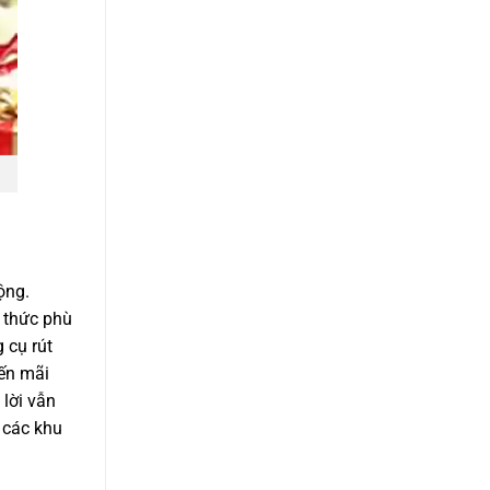
ộng.
g thức phù
 cụ rút
yến mãi
 lời vẫn
 các khu