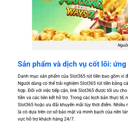
Nguồn
Sản phẩm và dịch vụ cốt lõi: ứng
Danh mục sản phẩm của Slot365 rút tiền bao gồm ví đi
Người dùng có thể trải nghiệm Slot365 rút tiền bằng c
hợp. Đối với việc tiếp cận, link Slot365 được tối ưu c
tiền và các liên kết hỗ trợ. Trong các kịch bản thực tế
Slot365 hoặc ưu đãi khuyến mãi tùy thời điểm. Nhiều n
là có dựa trên cơ sở bảo mật và minh bạch của nền tảng
vực hỗ trợ khách hàng 24/7.