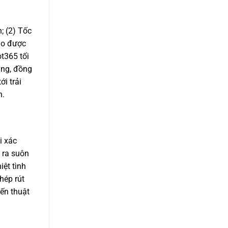
; (2) Tốc
cao được
t365 tối
ùng, đồng
i trải
h.
i xác
n ra suôn
iệt tình
hép rút
iến thuật