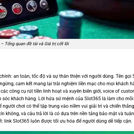
 – Tổng quan đề tài và Giá trị cốt lõi
hính: an toàn, tốc độ và sự thân thiện với người dùng. Tên gọi
ngừng, cam kết mang lại trải nghiệm liền mạc cho mọi khách h
ác công cụ rút tiền linh hoạt và xuyên biên giới, voice of custo
ăm sóc khách hàng. Lời hứa sứ mệnh của Slot365 là làm cho mỗi 
 người chơi có thể tập trung vào niềm vui giải trí và chiến thắng
tín không, và câu trả lời là có dựa trên nền tảng bảo mật và tuân
: link Slot365 luôn được tối ưu hóa để người dùng dễ tiếp cận.