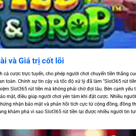
i và Giá trị cốt lõi
nh cá cược trực tuyến, cho phép người chơi chuyển tiền thắng cu
toàn. Chính sự tin cậy và tốc độ xử lý đã làm "Slot365 rút tiền
iệm Slot365 rút tiền mà không phải chờ đợi lâu. Bên cạnh yếu t
bảo mật, điều giúp người chơi yên tâm khi đặt cược. Nhiều ngườ
 chứng nhận bảo mật và phản hồi tích cực từ cộng đồng, đồng t
 cùng khám phá vì sao Slot365 rút tiền lại được nhiều người tin t