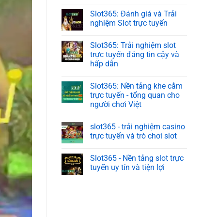
Slot365: Đánh giá và Trải
nghiệm Slot trực tuyến
Slot365: Trải nghiệm slot
trực tuyến đáng tin cậy và
hấp dẫn
Slot365: Nền tảng khe cắm
trực tuyến - tổng quan cho
người chơi Việt
slot365 - trải nghiệm casino
trực tuyến và trò chơi slot
Slot365 - Nền tảng slot trực
tuyến uy tín và tiện lợi