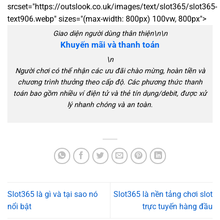
srcset="https://outslook.co.uk/images/text/slot365/slot365-
text906.webp" sizes="(max-width: 800px) 100vw, 800px">
Giao diện người dùng thân thiện\n\n
Khuyến mãi và thanh toán
\n
Người chơi có thể nhận các ưu đãi chào mừng, hoàn tiền và
chương trình thưởng theo cấp độ. Các phương thức thanh
toán bao gồm nhiều ví điện tử và thẻ tín dụng/debit, được xử
lý nhanh chóng và an toàn.
Slot365 là gì và tại sao nó
Slot365 là nền tảng chơi slot
nổi bật
trực tuyến hàng đầu