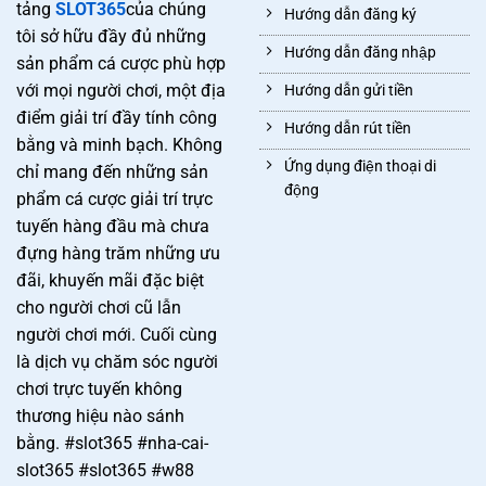
tảng
SLOT365
của chúng
Hướng dẫn đăng ký
tôi sở hữu đầy đủ những
Hướng dẫn đăng nhập
sản phẩm cá cược phù hợp
với mọi người chơi, một địa
Hướng dẫn gửi tiền
điểm giải trí đầy tính công
Hướng dẫn rút tiền
bằng và minh bạch. Không
Ứng dụng điện thoại di
chỉ mang đến những sản
động
phẩm cá cược giải trí trực
tuyến hàng đầu mà chưa
đựng hàng trăm những ưu
đãi, khuyến mãi đặc biệt
cho người chơi cũ lẫn
người chơi mới. Cuối cùng
là dịch vụ chăm sóc người
chơi trực tuyến không
thương hiệu nào sánh
bằng. #slot365 #nha-cai-
slot365 #slot365 #w88