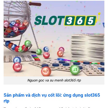
Nguon goc va su menh slot365 rtp
Sản phẩm và dịch vụ cốt lõi: ứng dụng slot365
rtp