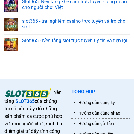
Slot365: Nền tảng khe cắm trực tuyến - tổng quan
cho người chơi Việt
slot365 - trải nghiệm casino trực tuyến và trò chơi
slot
Slot365 - Nền tảng slot trực tuyến uy tín và tiện lợi
TỔNG HỢP
Nền
tảng
SLOT365
của chúng
Hướng dẫn đăng ký
tôi sở hữu đầy đủ những
Hướng dẫn đăng nhập
sản phẩm cá cược phù hợp
với mọi người chơi, một địa
Hướng dẫn gửi tiền
điểm giải trí đầy tính công
Hướng dẫn rút tiền