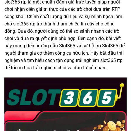
slot365 rtp là một chuẩn đánh giá trực tuyến giúp người
chơi nhận diện giá trị thực của các trò chơi dựa trên RTP
công khai. Chính chất lượng dữ liệu và sự minh bạch làm
cho slot365 rtp trở thành tham chiếu tin cậy cho cộng
đồng. Qua đó, người dùng có thể so sánh nhanh các trò
chơi và đưa ra quyết định phù hợp. Bên cạnh đó, bài viết
này mang đến hướng dẫn Slot365 và sự hỗ trợ Slot365 để
người tham gia có thêm công cụ hữu ích. Hãy bắt đầu trải
nghiệm và tìm hiểu cách tận dụng trải nghiệm slot365 rtp
để tối ưu hóa trải nghiệm chơi và đầu tư của bạn.