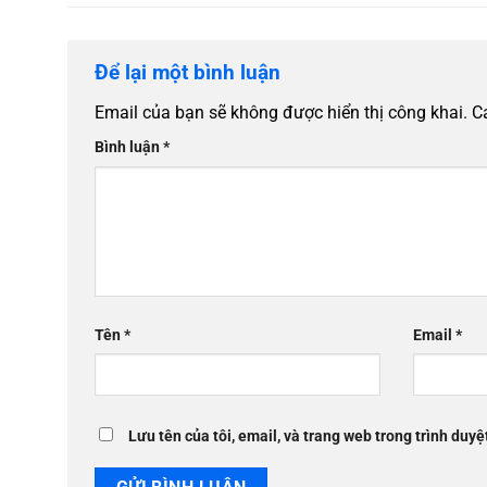
Để lại một bình luận
Email của bạn sẽ không được hiển thị công khai.
C
Bình luận
*
Tên
*
Email
*
Lưu tên của tôi, email, và trang web trong trình duyệt