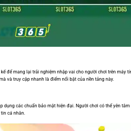
t kế để mang lại trải nghiệm nhập vai cho người chơi trên máy tí
t mà và truy cập nhanh là điểm nổi bật của nền tảng này.
p dụng các chuẩn bảo mật hiện đại. Người chơi có thể yên tâm 
tin cá nhân.