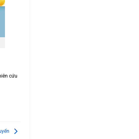
hiên cứu
tuyến