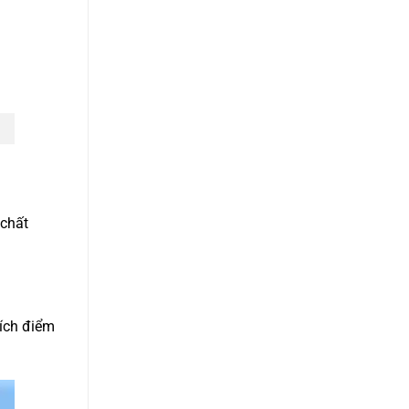
 chất
tích điểm